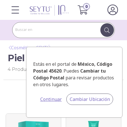
Buscar en
Cosméticos SEYTÚ
Piel Mixta Grasa
Estás en el portal de
México
, Código
4
Productos
Postal 45620
. Puedes
Cambiar tu
Código Postal
para revisar productos
en otros lugares.
Categorías
Continuar
Cambiar Ubicación
Ordenar por