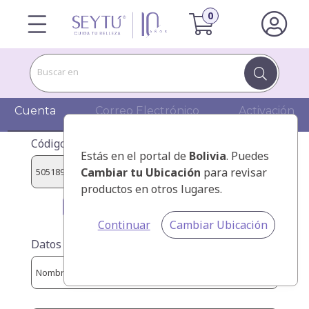
Buscar en
Cuenta
Correo Electrónico
Activación
Código de presentador/Presentador:
Estás en el portal de
Bolivia
. Puedes
Cambiar tu Ubicación
para revisar
productos en otros lugares.
BELLY MORAN PEDRO ANTONIO
Continuar
Cambiar Ubicación
Datos personales: