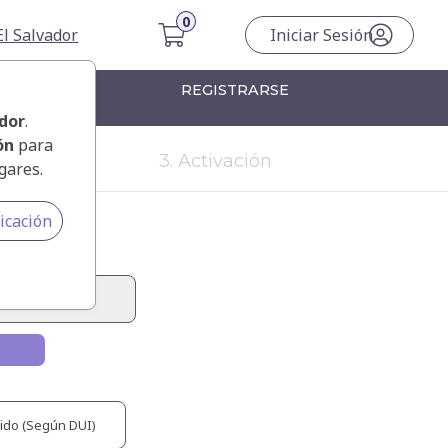
El Salvador
Iniciar Sesión
OMNILIFE
REGISTRARSE
ador
.
ón
para
3. Activación
gares.
icación