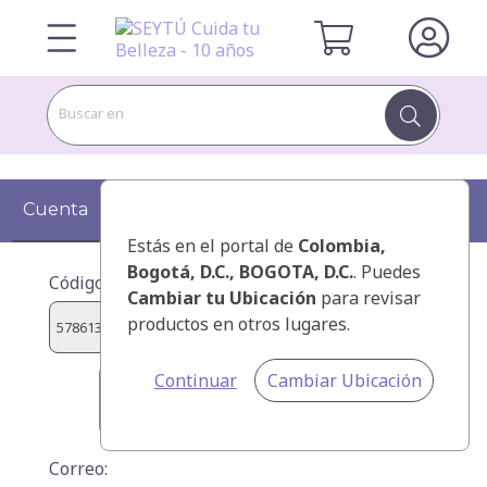
Buscar en
Cuenta
Información
Kit
Confirmar
Estás en el portal de
Colombia
,
Bogotá, D.C., BOGOTA, D.C.
. Puedes
Código de presentador:
Cambiar tu Ubicación
para revisar
productos en otros lugares.
Continuar
Cambiar Ubicación
ALONZO EL FATAYRI, FADUA
STHEFANY
Correo: