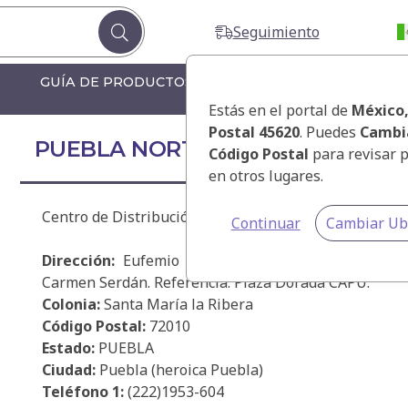
Seguimiento
GUÍA DE PRODUCTOS
GUÍA DE PRODUCTOS F
Estás en el portal de
México
Postal 45620
. Puedes
Cambi
PUEBLA NORTE
Código Postal
para revisar 
en otros lugares.
Centro de Distribución Puebla Norte
Continuar
Cambiar Ub
Dirección:
Eufemio Zapata 1, Local 1 y 2. Blvd. 
Carmen Serdán. Referencia: Plaza Dorada CAPU.
Colonia:
Santa María la Ribera
Código Postal:
72010
Estado:
PUEBLA
Ciudad:
Puebla (heroica Puebla)
Teléfono 1:
(222)1953-604