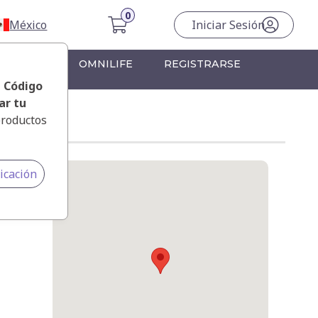
México
Iniciar Sesión
RONTERA
OMNILIFE
REGISTRARSE
, Código
ar tu
productos
icación
Norte y