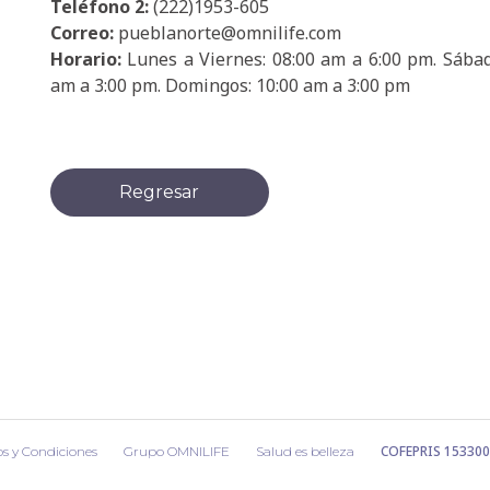
Teléfono 2:
(222)1953-605
Correo:
pueblanorte@omnilife.com
Horario:
Lunes a Viernes: 08:00 am a 6:00 pm. Sábad
am a 3:00 pm. Domingos: 10:00 am a 3:00 pm
Regresar
COFEPRIS 15330
s y Condiciones
Grupo OMNILIFE
Salud es belleza