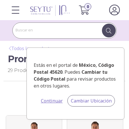
Buscar en
Todos los productos
Promocionales
Estás en el portal de
México
, Código
29
Productos
Postal 45620
. Puedes
Cambiar tu
Código Postal
para revisar productos
en otros lugares.
Categorías
Continuar
Cambiar Ubicación
Ordenar por