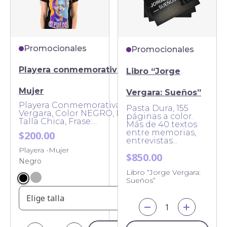
Promocionales
Promocionales
Playera conmemorativa JV -
Libro “Jorge
Mujer
Vergara: Sueños”
Playera Conmemorativa Jorge
Pasta Dura, 155
Vergara, Color NEGRO, Mujer,
páginas a color.
Talla Chica, Frase:...
Más de 40 textos
entre memorias,
$200.00
entrevistas...
Playera -Mujer
$850.00
Negro
Libro “Jorge Vergara:
Sueños”
Elige talla