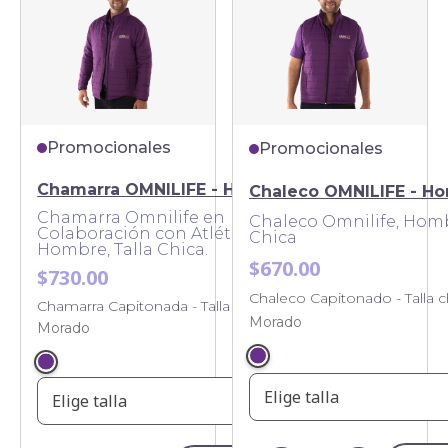
Promocionales
Promocionales
Chamarra OMNILIFE - Hombre
Chaleco OMNILIFE - H
Chamarra Omnilife en
Chaleco Omnilife, Homb
Colaboración con Atlética,
Chica
Hombre, Talla Chica.
$670.00
$730.00
Chaleco Capitonado - Talla c
Chamarra Capitonada - Talla chica
Morado
Morado
Elige talla
Elige talla