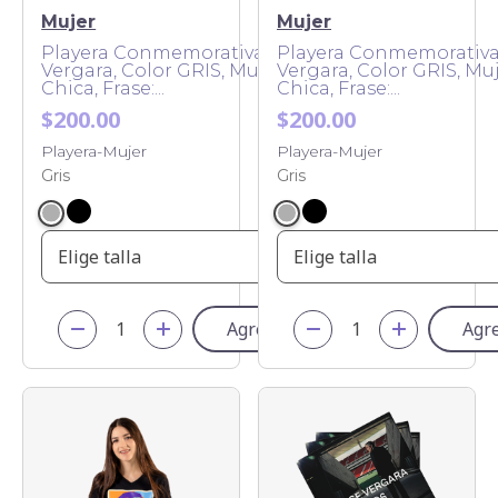
Mujer
Mujer
Playera Conmemorativa Jorge
Playera Conmemorativa
Vergara, Color GRIS, Mujer, Talla
Vergara, Color GRIS, Muj
Chica, Frase:...
Chica, Frase:...
$200.00
$200.00
Playera-Mujer
Playera-Mujer
Gris
Gris
Elige talla
Elige talla
Agregar
Agr