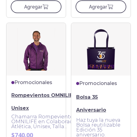
Agregar
Agregar
Promocionales
Promocionales
Rompevientos OMNILIFE -
Bolsa 35
Unisex
Aniversario
Chamarra Rompevientos
Haz tuya la nueva
OMNILIFE en Colaboración con
Bolsa reutilizable
Atlética, Unisex, Talla...
Edición 35
$740.00
aniversario.