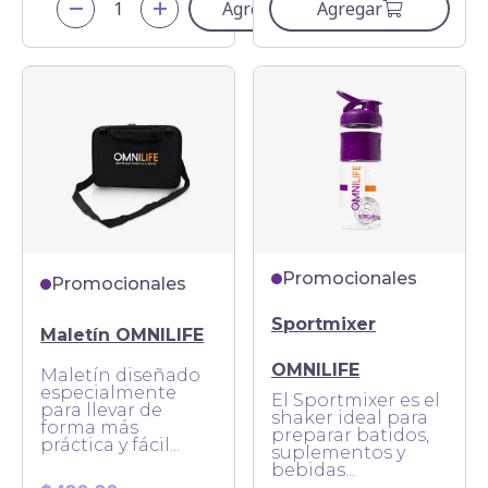
Agregar
Agregar
Promocionales
Promocionales
Sportmixer
Maletín OMNILIFE
OMNILIFE
Maletín diseñado
especialmente
El Sportmixer es el
para llevar de
shaker ideal para
forma más
preparar batidos,
práctica y fácil...
suplementos y
bebidas...