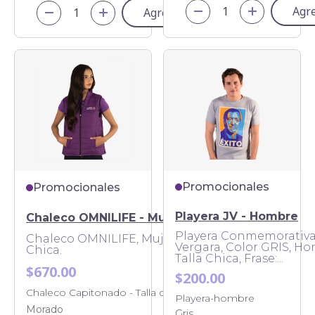
Agr
Agregar
Promocionales
Promocionales
Playera JV - Hombre
Chaleco OMNILIFE - Mujer
Playera Conmemorativa
Chaleco OMNILIFE, Mujer, Talla
Vergara, Color GRIS, Ho
Chica.
Talla Chica, Frase:...
$670.00
$200.00
Chaleco Capitonado - Talla chica
Playera-hombre
Morado
Gris