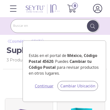
Buscar en
Cosméticos SEYTÚ
Suplementos
Estás en el portal de
México
, Código
3
Productos
Postal 45620
. Puedes
Cambiar tu
Código Postal
para revisar productos
en otros lugares.
Categorías
Continuar
Cambiar Ubicación
Ordenar por