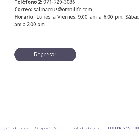
Teléfono 2:
971-720-3086
Correo:
salinacruz@omnilife.com
Horario:
Lunes a Viernes: 9:00 am a 6:00 pm. Sábad
am a 2:00 pm
Regresar
COFEPRIS 15330
s y Condiciones
Grupo OMNILIFE
Salud es belleza