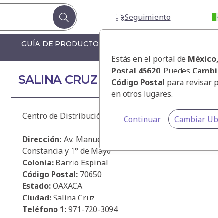
Seguimiento
GUÍA DE PRODUCTOS
GUÍA DE PRODUCTOS F
Estás en el portal de
México
Postal 45620
. Puedes
Cambi
SALINA CRUZ
Código Postal
para revisar 
en otros lugares.
Centro de Distribución Salina Cruz
Continuar
Cambiar Ub
Dirección:
Av. Manuel Avila Camacho # 713, PB. Entr
Constancia y 1° de Mayo
Colonia:
Barrio Espinal
Código Postal:
70650
Estado:
OAXACA
Ciudad:
Salina Cruz
Teléfono 1:
971-720-3094