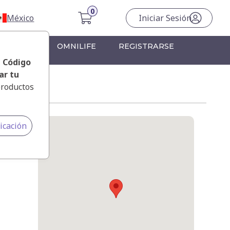
México
Iniciar Sesión
RONTERA
OMNILIFE
REGISTRARSE
, Código
ar tu
productos
icación
e calles