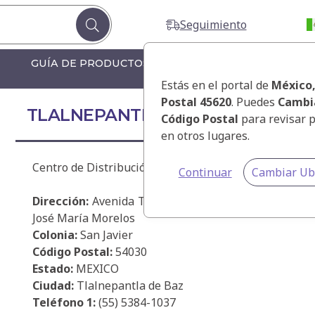
Seguimiento
GUÍA DE PRODUCTOS
GUÍA DE PRODUCTOS F
Estás en el portal de
México
Postal 45620
. Puedes
Cambi
TLALNEPANTLA
Código Postal
para revisar 
en otros lugares.
Centro de Distribución Tlalnepantla
Continuar
Cambiar Ub
Dirección:
Avenida Toltecas # 54. Entre Felipe Berri
José María Morelos
Colonia:
San Javier
Código Postal:
54030
Estado:
MEXICO
Ciudad:
Tlalnepantla de Baz
Teléfono 1:
(55) 5384-1037