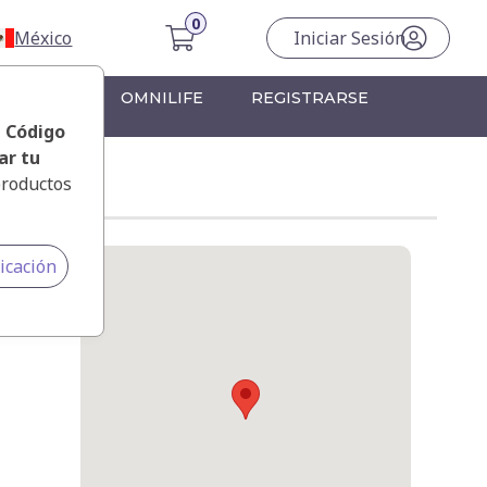
México
Iniciar Sesión
RONTERA
OMNILIFE
REGISTRARSE
, Código
ar tu
productos
icación
ozábal y