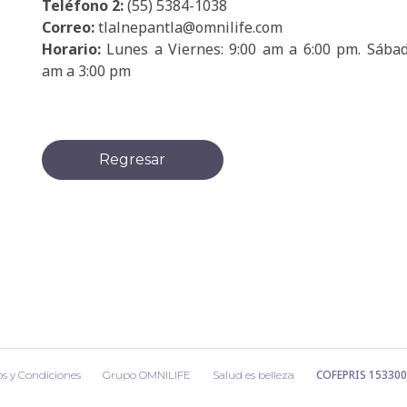
Teléfono 2:
(55) 5384-1038
Correo:
tlalnepantla@omnilife.com
Horario:
Lunes a Viernes: 9:00 am a 6:00 pm. Sábad
am a 3:00 pm
Regresar
COFEPRIS 15330
s y Condiciones
Grupo OMNILIFE
Salud es belleza