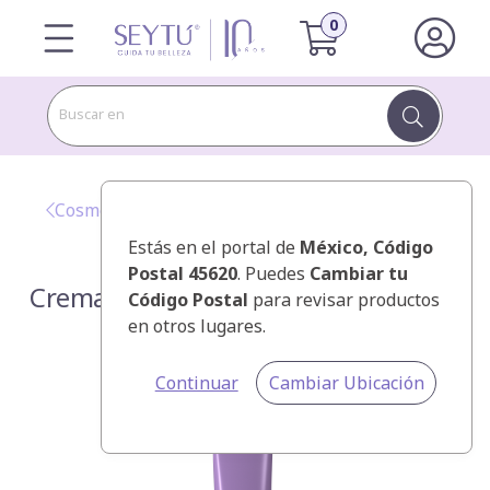
Buscar en
Cosméticos SEYTÚ
Estás en el portal de
México
, Código
Postal 45620
. Puedes
Cambiar tu
Crema para Contorno de Ojos
Código Postal
para revisar productos
en otros lugares.
Continuar
Cambiar Ubicación